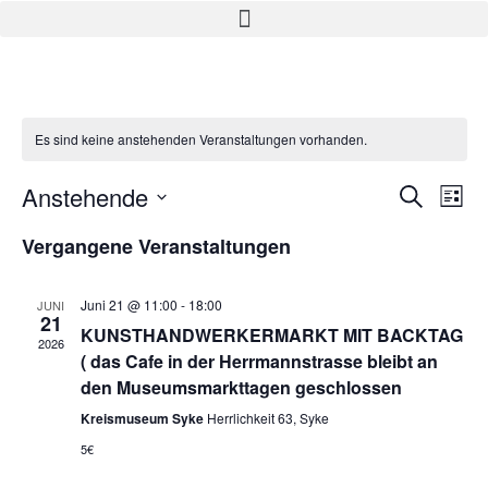
Es sind keine anstehenden Veranstaltungen vorhanden.
Ve
Anstehende
Veran
Suche
Liste
Datum
An
Such
wählen.
Vergangene Veranstaltungen
Na
und
Juni 21 @ 11:00
-
18:00
JUNI
Ansic
21
KUNSTHANDWERKERMARKT MIT BACKTAG
2026
Navig
( das Cafe in der Herrmannstrasse bleibt an
den Museumsmarkttagen geschlossen
Kreismuseum Syke
Herrlichkeit 63, Syke
5€